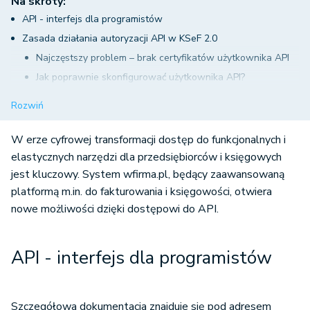
Na skróty:
API - interfejs dla programistów
Zasada działania autoryzacji API w KSeF 2.0
Najczęstszy problem – brak certyfikatów użytkownika API
Jak poprawnie skonfigurować użytkownika API?
Wybór użytkownika, którego autoryzacja będzie
Rozwiń
wykorzystywana do wysyłki faktur
Wysyłka wsadowa faktur
W erze cyfrowej transformacji dostęp do funkcjonalnych i
Harmonogram wysyłki dokumentów
elastycznych narzędzi dla przedsiębiorców i księgowych
jest kluczowy. System wfirma.pl, będący zaawansowaną
Jak skonfigurować pobieranie przez API numeru KSeF faktur
platformą m.in. do fakturowania i księgowości, otwiera
sprzedaży lub wysyłkę do KSeF?
nowe możliwości dzięki dostępowi do API.
Obsługa wersji roboczych faktur sprzedaży w systemie
wFirma.pl
Dodawanie wersji roboczej faktury sprzedaży po API
API - interfejs dla programistów
Pobieranie danych faktury roboczej
Edycja faktury roboczej
Szczegółowa dokumentacja znajduje się pod adresem
Dodatkowe informacje