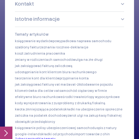
Kontakt
Istotne informacje
Tematy artykułów
księgowanie wydatków
powypadkowa naprawa samochodu
szablony faktur
zeznania roczne
e-deklaracje
koszt zatrudnienia pracownika
zmiany w rozliczeniach samochodów
ulga na złe długi
jak zaksięgować fakturę zaliczkową
udostępnianie kont klientom biura rachunkowego
tworzenie kont dla klientów
przypinanie konta
jak zaksięgować fakturę vat marża
vat-26
dodawanie pojazdu
kilometrówka dla celów vat
samochód ciężarowy w firmie
efektywne biuro rachunkowe
środki trwałe
Urlopy wypoczynkowe
kody wyrejestrowania z zus
problemy z drukarką fiskalną
kwota zmniejszająca podatek
składki na ubezpieczenie społeczne
zaliczka na podatek dochodowy
zwrot ulgi na zakup kasy fiskalnej
obowiązki przedsiębiorcy
księgowanie polisy ubezpieczeniowej samochodu
spis z natury
google-ireland
składki od przychodu
import towarów z chin
Zobacz wszystkie tematy