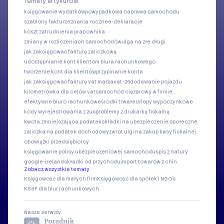
Tematy artykułów
księgowanie wydatków
powypadkowa naprawa samochodu
szablony faktur
zeznania roczne
e-deklaracje
koszt zatrudnienia pracownika
zmiany w rozliczeniach samochodów
ulga na złe długi
jak zaksięgować fakturę zaliczkową
udostępnianie kont klientom biura rachunkowego
tworzenie kont dla klientów
przypinanie konta
jak zaksięgować fakturę vat marża
vat-26
dodawanie pojazdu
kilometrówka dla celów vat
samochód ciężarowy w firmie
efektywne biuro rachunkowe
środki trwałe
Urlopy wypoczynkowe
kody wyrejestrowania z zus
problemy z drukarką fiskalną
kwota zmniejszająca podatek
składki na ubezpieczenie społeczne
zaliczka na podatek dochodowy
zwrot ulgi na zakup kasy fiskalnej
obowiązki przedsiębiorcy
księgowanie polisy ubezpieczeniowej samochodu
spis z natury
google-ireland
składki od przychodu
import towarów z chin
Zobacz wszystkie tematy
Księgowość dla małych firm
Księgowość dla spółek i NGO's
KSeF dla biur rachunkowych
Nasze serwisy