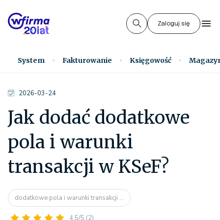
Zaloguj się
System
Fakturowanie
Księgowość
Magazy
2026-03-24
Jak dodać dodatkowe
pola i warunki
transakcji w KSeF?
dodatkowe pola i warunki transakcji ...
4.5/5
(2)