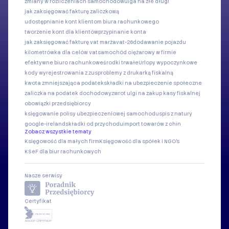
zmiany w rozliczeniach samochodów
ulga na złe długi
jak zaksięgować fakturę zaliczkową
udostępnianie kont klientom biura rachunkowego
tworzenie kont dla klientów
przypinanie konta
jak zaksięgować fakturę vat marża
vat-26
dodawanie pojazdu
kilometrówka dla celów vat
samochód ciężarowy w firmie
efektywne biuro rachunkowe
środki trwałe
Urlopy wypoczynkowe
kody wyrejestrowania z zus
problemy z drukarką fiskalną
kwota zmniejszająca podatek
składki na ubezpieczenie społeczne
zaliczka na podatek dochodowy
zwrot ulgi na zakup kasy fiskalnej
obowiązki przedsiębiorcy
księgowanie polisy ubezpieczeniowej samochodu
spis z natury
google-ireland
składki od przychodu
import towarów z chin
Zobacz wszystkie tematy
Księgowość dla małych firm
Księgowość dla spółek i NGO's
KSeF dla biur rachunkowych
Nasze serwisy
Certyfikat