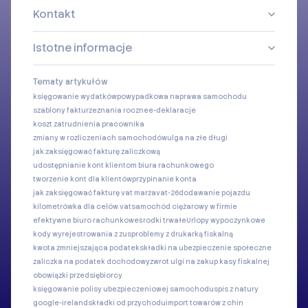
Kontakt
Istotne informacje
Tematy artykułów
księgowanie wydatków
powypadkowa naprawa samochodu
szablony faktur
zeznania roczne
e-deklaracje
koszt zatrudnienia pracownika
zmiany w rozliczeniach samochodów
ulga na złe długi
jak zaksięgować fakturę zaliczkową
udostępnianie kont klientom biura rachunkowego
tworzenie kont dla klientów
przypinanie konta
jak zaksięgować fakturę vat marża
vat-26
dodawanie pojazdu
kilometrówka dla celów vat
samochód ciężarowy w firmie
efektywne biuro rachunkowe
środki trwałe
Urlopy wypoczynkowe
kody wyrejestrowania z zus
problemy z drukarką fiskalną
kwota zmniejszająca podatek
składki na ubezpieczenie społeczne
zaliczka na podatek dochodowy
zwrot ulgi na zakup kasy fiskalnej
obowiązki przedsiębiorcy
księgowanie polisy ubezpieczeniowej samochodu
spis z natury
google-ireland
składki od przychodu
import towarów z chin