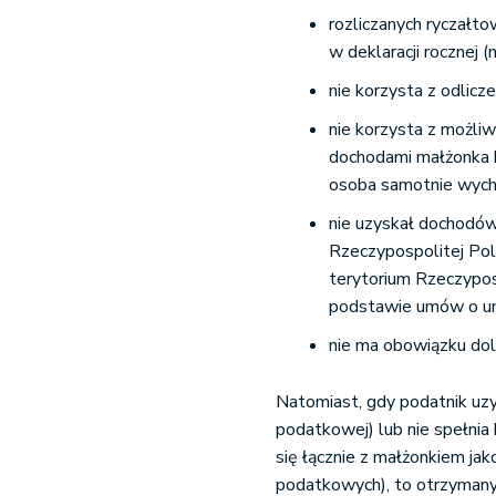
rozliczanych ryczałto
w deklaracji rocznej (
nie korzysta z odlicz
nie korzysta z możli
dochodami małżonka b
osoba samotnie wycho
nie uzyskał dochodów
Rzeczypospolitej Pol
terytorium Rzeczypos
podstawie umów o un
nie ma obowiązku dol
Natomiast, gdy podatnik uz
podatkowej) lub nie spełnia
się łącznie z małżonkiem ja
podatkowych), to otrzymany 