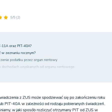
5/5
(2)
T-11A oraz PIT-40A?
yć w zeznaniu rocznym?
czenie podatku przez organ rentowy
 o dochodach uzyskanych od organu rentowego
laracja podatku dochodowego na zasadach ogólnych (PIT-36)
 świadczenia z ZUS może spodziewać się po zakończeniu roku
ub PIT-40A w zależności od rodzaju pobieranych świadczeń.
niamy, w jaki sposób rozliczyć otrzymany PIT od ZUS w