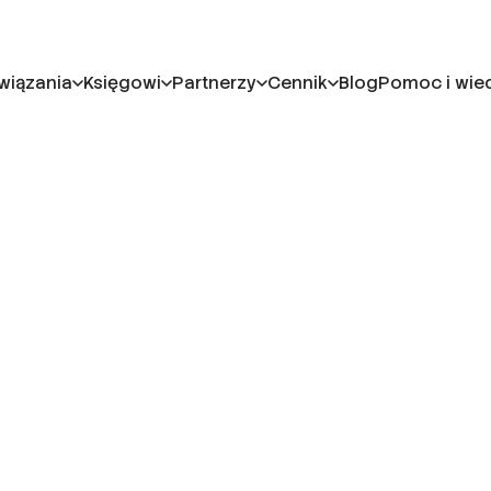
wiązania
Księgowi
Partnerzy
Cennik
Blog
Pomoc i wie