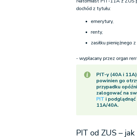
Natomiast PIT-11A z ZUS po
dochód z tytułu:
emerytury,
renty,
zasiłku pieniężnego z
- wypłacany przez organ ren
PIT-y (40A i 11A
powinien go otr
przypadku opóźni
zalogować na swo
PIT
i podglądnąć 
11A/40A.
PIT od ZUS – jak