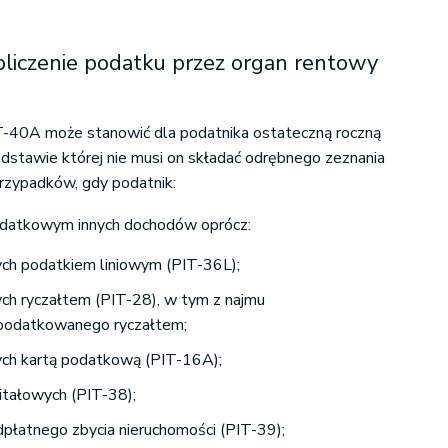
bliczenie podatku przez organ rentowy
-40A może stanowić dla podatnika ostateczną roczną
dstawie której nie musi on składać odrębnego zeznania
rzypadków, gdy podatnik:
podatkowym innych dochodów oprócz:
h podatkiem liniowym (PIT-36L);
h ryczałtem (PIT-28), w tym z najmu
podatkowanego ryczałtem;
ch kartą podatkową (PIT-16A);
tałowych (PIT-38);
płatnego zbycia nieruchomości (PIT-39);