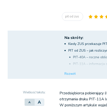
pit od zus
Na skróty:
Kiedy ZUS przekazuje PI
PIT od ZUS – jak rozlicz
PIT-40A – roczne obli
PIT-11A – informacja
PIT od ZUS i roczna dek
Rozwiń
Wielkość tekstu:
Przedsiębiorca pobierający
otrzymania druku PIT-11A l
A
A
W poniższym artykule wyjaś