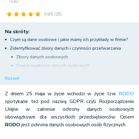
rodo
4.8/5
(25)
Na skróty:
Czym są dane osobowe i jakie mamy ich przykłady w firmie?
Zidentyfikować zbiory danych i czynności przetwarzania
Zbiory danych osobowych
Ocena legalności danych osobowych
Upoważnienie do przetwarzania danych w wfirma.pl
Rozwiń
Rejestr czynności przetwarzania w wfirma.pl
Kalendarz szkoleń pracowników w wfirma.pl
Z dniem 25 maja w życie wchodzi w życie tzw.
RODO
Wypełnienie obowiązków wobec osób, których dane w firmie
spotykane też pod nazwą GDPR czyli Rozporządzenie
Unijne w zakresie ochrony danych osobowych
są przetwarzane
obowiązkowe dla wszystkich przedsiębiorców. Celem
Zapewnienie bezpieczeństwa wg RODO
RODO
jest ochrona danych osobowych osób fizycznych.
Procedura naruszenia
Powołanie Inspektora Ochrony Danych Osobowych tzw. IODO