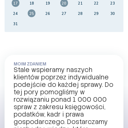
17
18
19
20
21
22
23
24
25
26
27
28
29
30
31
MOIM ZDANIEM
Stale wspieramy naszych
klientów poprzez indywidualne
podejście do każdej sprawy. Do
tej pory pomogliśmy w
rozwiązaniu ponad 1 000 000
spraw z zakresu księgowości,
podatków, kadr i prawa
gospodarczego. Dostarczamy