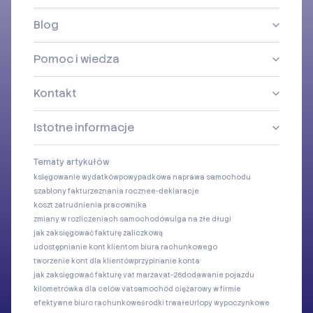
Blog
Pomoc i wiedza
Kontakt
Istotne informacje
Tematy artykułów
księgowanie wydatków
powypadkowa naprawa samochodu
szablony faktur
zeznania roczne
e-deklaracje
koszt zatrudnienia pracownika
zmiany w rozliczeniach samochodów
ulga na złe długi
jak zaksięgować fakturę zaliczkową
udostępnianie kont klientom biura rachunkowego
tworzenie kont dla klientów
przypinanie konta
jak zaksięgować fakturę vat marża
vat-26
dodawanie pojazdu
kilometrówka dla celów vat
samochód ciężarowy w firmie
efektywne biuro rachunkowe
środki trwałe
Urlopy wypoczynkowe