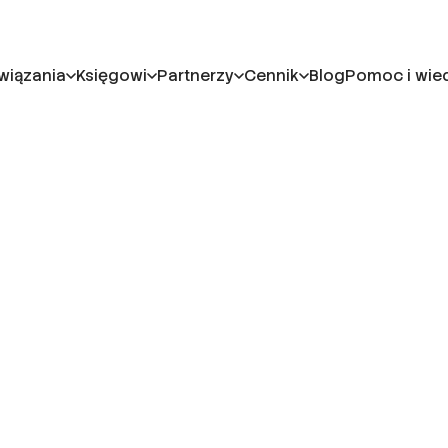
wiązania
Księgowi
Partnerzy
Cennik
Blog
Pomoc i wie