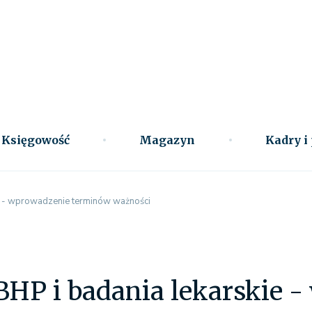
Księgowość
Magazyn
Kadry i
ie - wprowadzenie terminów ważności
BHP i badania lekarskie 