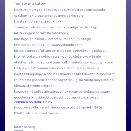
Tematy artykułów
księgowanie wydatków
powypadkowa naprawa samochodu
szablony faktur
zeznania roczne
e-deklaracje
koszt zatrudnienia pracownika
zmiany w rozliczeniach samochodów
ulga na złe długi
jak zaksięgować fakturę zaliczkową
udostępnianie kont klientom biura rachunkowego
tworzenie kont dla klientów
przypinanie konta
jak zaksięgować fakturę vat marża
vat-26
dodawanie pojazdu
kilometrówka dla celów vat
samochód ciężarowy w firmie
efektywne biuro rachunkowe
środki trwałe
Urlopy wypoczynkowe
kody wyrejestrowania z zus
problemy z drukarką fiskalną
kwota zmniejszająca podatek
składki na ubezpieczenie społeczne
zaliczka na podatek dochodowy
zwrot ulgi na zakup kasy fiskalnej
obowiązki przedsiębiorcy
księgowanie polisy ubezpieczeniowej samochodu
spis z natury
google-ireland
składki od przychodu
import towarów z chin
Zobacz wszystkie tematy
Księgowość dla małych firm
Księgowość dla spółek i NGO's
KSeF dla biur rachunkowych
Nasze serwisy