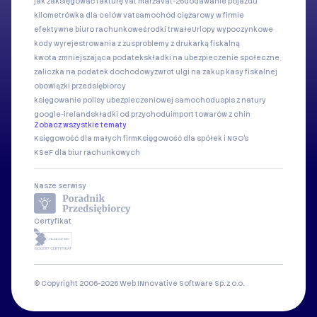
jak zaksięgować fakturę vat marża
vat-26
dodawanie pojazdu
kilometrówka dla celów vat
samochód ciężarowy w firmie
efektywne biuro rachunkowe
środki trwałe
Urlopy wypoczynkowe
kody wyrejestrowania z zus
problemy z drukarką fiskalną
kwota zmniejszająca podatek
składki na ubezpieczenie społeczne
zaliczka na podatek dochodowy
zwrot ulgi na zakup kasy fiskalnej
obowiązki przedsiębiorcy
księgowanie polisy ubezpieczeniowej samochodu
spis z natury
google-ireland
składki od przychodu
import towarów z chin
Zobacz wszystkie tematy
Księgowość dla małych firm
Księgowość dla spółek i NGO's
KSeF dla biur rachunkowych
Nasze serwisy
Certyfikat
© Copyright 2006-2026 Web INnovative Software Sp. z o.o.