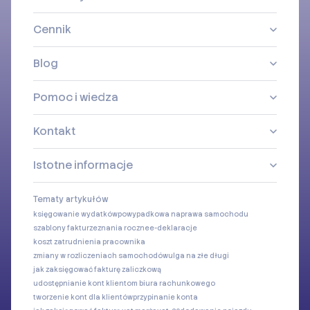
Cennik
Blog
Pomoc i wiedza
Kontakt
Istotne informacje
Tematy artykułów
księgowanie wydatków
powypadkowa naprawa samochodu
szablony faktur
zeznania roczne
e-deklaracje
koszt zatrudnienia pracownika
zmiany w rozliczeniach samochodów
ulga na złe długi
jak zaksięgować fakturę zaliczkową
udostępnianie kont klientom biura rachunkowego
tworzenie kont dla klientów
przypinanie konta