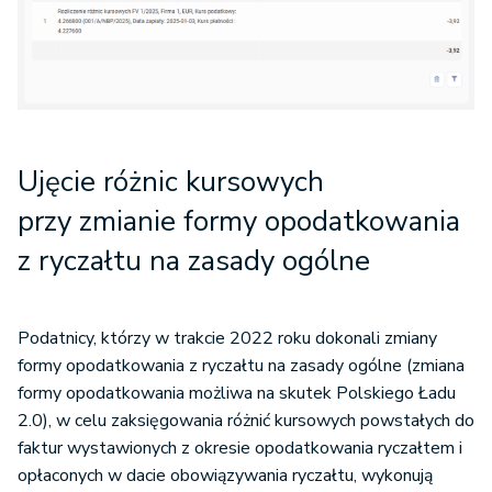
Ujęcie różnic kursowych
przy zmianie
formy opodatkowania
z ryczałtu na zasady ogólne
Podatnicy, którzy w trakcie 2022 roku dokonali zmiany
formy opodatkowania z ryczałtu na zasady ogólne (zmiana
formy opodatkowania możliwa na skutek Polskiego Ładu
2.0), w celu zaksięgowania różnić kursowych powstałych do
faktur wystawionych z okresie opodatkowania ryczałtem i
opłaconych w dacie obowiązywania ryczałtu, wykonują