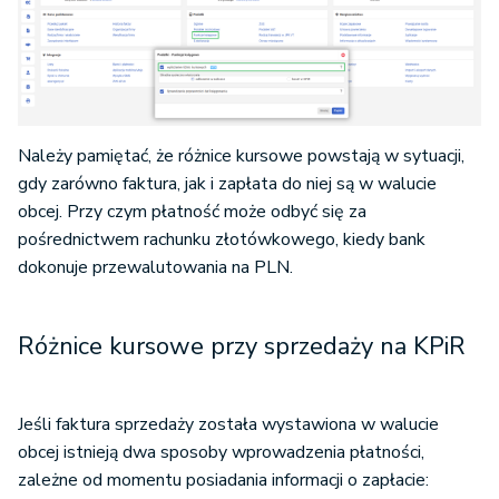
Należy pamiętać, że różnice kursowe powstają w sytuacji,
gdy zarówno faktura, jak i zapłata do niej są w walucie
obcej. Przy czym płatność może odbyć się za
pośrednictwem rachunku złotówkowego, kiedy bank
dokonuje przewalutowania na PLN.
Różnice kursowe przy sprzedaży na KPiR
Jeśli faktura sprzedaży została wystawiona w walucie
obcej istnieją dwa sposoby wprowadzenia płatności,
zależne od momentu posiadania informacji o zapłacie: