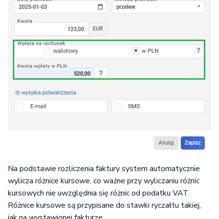
Na podstawie rozliczenia faktury system automatycznie
wylicza różnice kursowe, co ważne przy wyliczaniu różnic
kursowych nie uwzględnia się różnic od podatku VAT.
Różnice kursowe są przypisane do stawki ryczałtu takiej,
jak na wystawionej fakturze.