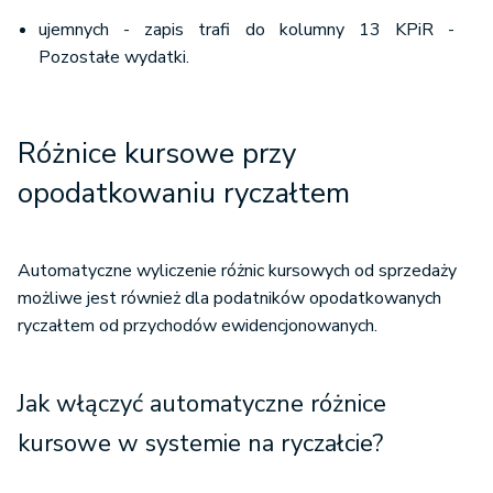
ujemnych - zapis trafi do kolumny 13 KPiR -
Pozostałe wydatki.
Różnice kursowe przy
opodatkowaniu ryczałtem
Automatyczne wyliczenie różnic kursowych od sprzedaży
możliwe jest również dla podatników opodatkowanych
ryczałtem od przychodów ewidencjonowanych.
Jak włączyć automatyczne różnice
kursowe w systemie na ryczałcie?