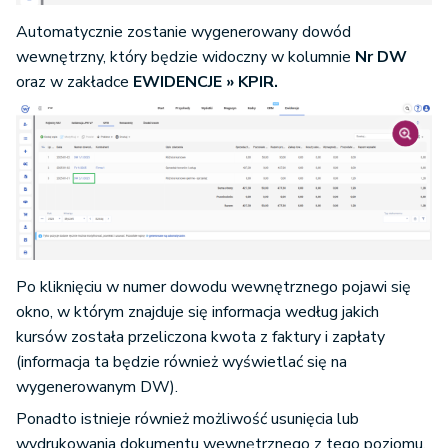
Automatycznie zostanie wygenerowany dowód
wewnętrzny, który będzie widoczny w kolumnie
Nr DW
oraz w zakładce
EWIDENCJE » KPIR.
Po kliknięciu w numer dowodu wewnętrznego pojawi się
okno, w którym znajduje się informacja według jakich
kursów została przeliczona kwota z faktury i zapłaty
(informacja ta będzie również wyświetlać się na
wygenerowanym DW).
Ponadto istnieje również możliwość usunięcia lub
wydrukowania dokumentu wewnętrznego z tego poziomu.