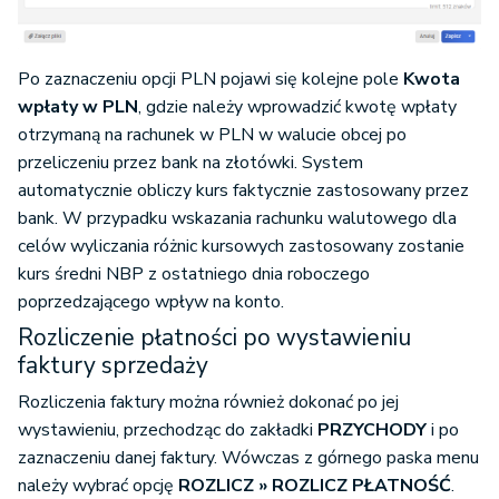
Po zaznaczeniu opcji PLN pojawi się kolejne pole
Kwota
wpłaty w PLN
, gdzie należy wprowadzić kwotę wpłaty
otrzymaną na rachunek w PLN w walucie obcej po
przeliczeniu przez bank na złotówki. System
automatycznie obliczy kurs faktycznie zastosowany przez
bank. W przypadku wskazania rachunku walutowego dla
celów wyliczania różnic kursowych zastosowany zostanie
kurs średni NBP z ostatniego dnia roboczego
poprzedzającego wpływ na konto.
Rozliczenie płatności po wystawieniu
faktury sprzedaży
Rozliczenia faktury można również dokonać po jej
wystawieniu, przechodząc do zakładki
PRZYCHODY
i po
zaznaczeniu danej faktury. Wówczas z górnego paska menu
należy wybrać opcję
ROZLICZ » ROZLICZ PŁATNOŚĆ
.