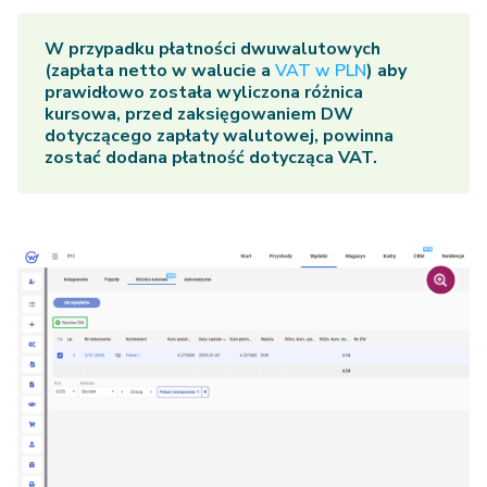
W przypadku płatności dwuwalutowych
(zapłata netto w walucie a
VAT w PLN
) aby
prawidłowo została wyliczona różnica
kursowa, przed zaksięgowaniem DW
dotyczącego zapłaty walutowej, powinna
zostać dodana płatność dotycząca VAT.