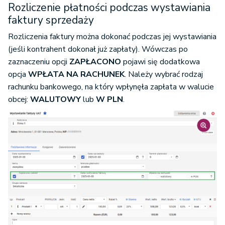
Rozliczenie płatności podczas wystawiania
faktury sprzedaży
Rozliczenia faktury można dokonać podczas jej wystawiania
(jeśli kontrahent dokonał już zapłaty). Wówczas po
zaznaczeniu opcji
ZAPŁACONO
pojawi się dodatkowa
opcja
WPŁATA NA RACHUNEK
. Należy wybrać rodzaj
rachunku bankowego, na który wpłynęła zapłata w walucie
obcej:
WALUTOWY
lub
W PLN
.