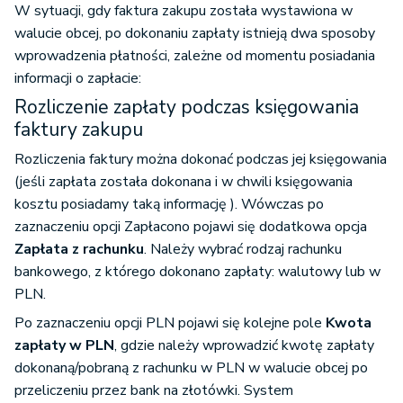
W sytuacji, gdy faktura zakupu została wystawiona w
walucie obcej, po dokonaniu zapłaty istnieją dwa sposoby
wprowadzenia płatności, zależne od momentu posiadania
informacji o zapłacie:
Rozliczenie zapłaty podczas księgowania
faktury zakupu
Rozliczenia faktury można dokonać podczas jej księgowania
(jeśli zapłata została dokonana i w chwili księgowania
kosztu posiadamy taką informację ). Wówczas po
zaznaczeniu opcji Zapłacono pojawi się dodatkowa opcja
Zapłata z rachunku
. Należy wybrać rodzaj rachunku
bankowego, z którego dokonano zapłaty: walutowy lub w
PLN.
Po zaznaczeniu opcji PLN pojawi się kolejne pole
Kwota
zapłaty w PLN
, gdzie należy wprowadzić kwotę zapłaty
dokonaną/pobraną z rachunku w PLN w walucie obcej po
przeliczeniu przez bank na złotówki. System