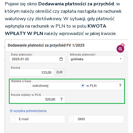
Pojawi się okno
Dodawania płatności za przychód
, w
którym należy określić czy zapłata nastąpiła na rachunek
walutowy czy złotówkowy. W sytuacji, gdy płatność
wpłynęła na rachunek w PLN to w polu
KWOTA
WPŁATY W PLN
należy wprowadzić w jakiej kwocie.