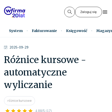
Zaloguj się
System
Fakturowanie
Księgowość
Magazy
2025-09-29
Różnice kursowe -
automatyczne
wyliczanie
różnice kursowe
4.88/5
(17)