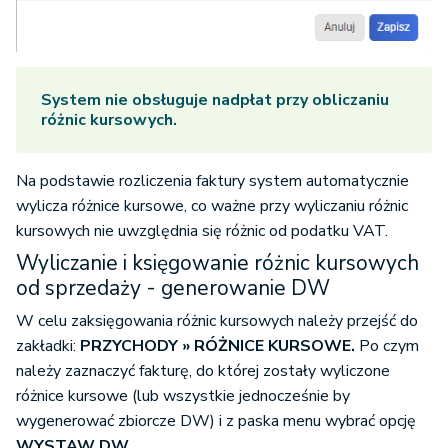
System nie obsługuje nadpłat przy obliczaniu
różnic kursowych.
Na podstawie rozliczenia faktury system automatycznie
wylicza różnice kursowe, co ważne przy wyliczaniu różnic
kursowych nie uwzględnia się różnic od podatku VAT.
Wyliczanie i księgowanie różnic kursowych
od sprzedaży - generowanie DW
W celu zaksięgowania różnic kursowych należy przejść do
zakładki:
PRZYCHODY » RÓŻNICE KURSOWE.
Po czym
należy zaznaczyć fakturę, do której zostały wyliczone
różnice kursowe (lub wszystkie jednocześnie by
wygenerować zbiorcze DW) i z paska menu wybrać opcję
WYSTAW DW
.