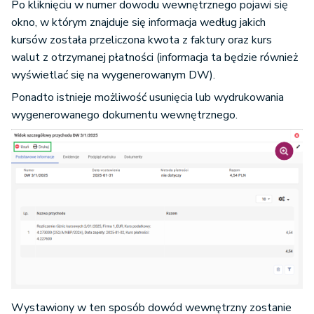
Po kliknięciu w numer dowodu wewnętrznego pojawi się
okno, w którym znajduje się informacja według jakich
kursów została przeliczona kwota z faktury oraz kurs
walut z otrzymanej płatności (informacja ta będzie również
wyświetlać się na wygenerowanym DW).
Ponadto istnieje możliwość usunięcia lub wydrukowania
wygenerowanego dokumentu wewnętrznego.
Wystawiony w ten sposób dowód wewnętrzny zostanie