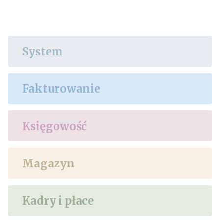
System
Fakturowanie
Księgowość
Magazyn
Kadry i płace