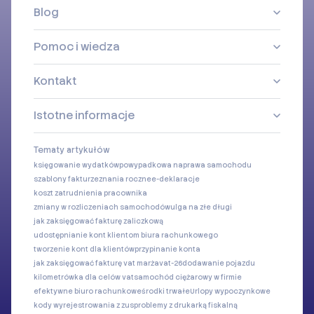
Blog
Pomoc i wiedza
Kontakt
Istotne informacje
Tematy artykułów
księgowanie wydatków
powypadkowa naprawa samochodu
szablony faktur
zeznania roczne
e-deklaracje
koszt zatrudnienia pracownika
zmiany w rozliczeniach samochodów
ulga na złe długi
jak zaksięgować fakturę zaliczkową
udostępnianie kont klientom biura rachunkowego
tworzenie kont dla klientów
przypinanie konta
jak zaksięgować fakturę vat marża
vat-26
dodawanie pojazdu
kilometrówka dla celów vat
samochód ciężarowy w firmie
efektywne biuro rachunkowe
środki trwałe
Urlopy wypoczynkowe
kody wyrejestrowania z zus
problemy z drukarką fiskalną