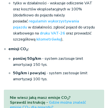
tylko w działalności - wskazuje odliczenie VAT
oraz kosztów eksploatacyjnych w 100%
(dodatkowo do pojazdu należy
posiadać
regulamin wykorzystywania
pojazdu
w działalności, zgłosić pojazd do urzędu
skarbowego na
druku VAT-26
oraz prowadzić
szczegółową
kilometrówkę
),
emisji CO
:
2
poniżej 50g/km
- system zastosuje limit
amortyzacji 150 tys.
50g/km i powyżej
- system zastosuje limit
amortyzacji 100 tys.
Nie wiesz jaką masz emisje CO
?
2
Sprawdź instrukcję -
Gdzie można znaleźć
emisję CO
dla pojazdu?