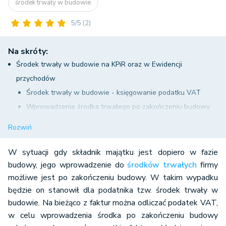
środek trwały w budowie
5/5
(2)
Na skróty:
Środek trwały w budowie na KPiR oraz w Ewidencji
przychodów
Środek trwały w budowie - księgowanie podatku VAT
Wprowadzenie środka trwałego po zakończeniu budowy
do majątku firmy
Rozwiń
Generowanie dokumentu OT
Środek trwały w budowie a amortyzacja
W sytuacji gdy składnik majątku jest dopiero w fazie
Środek trwały w budowie a pełne księgi rachunkowe
budowy, jego wprowadzenie do
środków trwałych
firmy
możliwe jest po zakończeniu budowy. W takim wypadku
Księgowanie wydatków związanych ze środkiem trwałym
będzie on stanowił dla podatnika tzw. środek trwały w
w budowie
budowie. Na bieżąco z faktur można odliczać podatek VAT,
Zestawienie faktur związanych ze środkiem trwałym w
w celu wprowadzenia środka po zakończeniu budowy
budowie