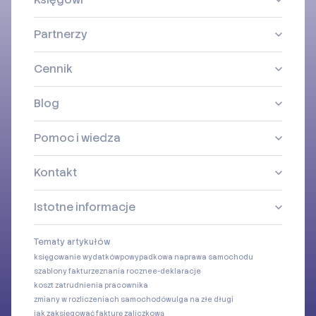
Partnerzy
Cennik
Blog
Pomoc i wiedza
Kontakt
Istotne informacje
Tematy artykułów
księgowanie wydatków
powypadkowa naprawa samochodu
szablony faktur
zeznania roczne
e-deklaracje
koszt zatrudnienia pracownika
zmiany w rozliczeniach samochodów
ulga na złe długi
jak zaksięgować fakturę zaliczkową