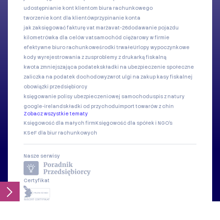
udostępnianie kont klientom biura rachunkowego
tworzenie kont dla klientów
przypinanie konta
jak zaksięgować fakturę vat marża
vat-26
dodawanie pojazdu
kilometrówka dla celów vat
samochód ciężarowy w firmie
efektywne biuro rachunkowe
środki trwałe
Urlopy wypoczynkowe
kody wyrejestrowania z zus
problemy z drukarką fiskalną
kwota zmniejszająca podatek
składki na ubezpieczenie społeczne
zaliczka na podatek dochodowy
zwrot ulgi na zakup kasy fiskalnej
obowiązki przedsiębiorcy
księgowanie polisy ubezpieczeniowej samochodu
spis z natury
google-ireland
składki od przychodu
import towarów z chin
Zobacz wszystkie tematy
Księgowość dla małych firm
Księgowość dla spółek i NGO's
KSeF dla biur rachunkowych
Nasze serwisy
Certyfikat