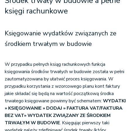
Środek trwały w budowie a pełne
księgi rachunkowe
Księgowanie wydatków związanych ze
środkiem trwałym w budowie
W przypadku pełnych ksiąg rachunkowych funkcja
księgowania środków trwałych w budowie została w pełni
zautomatyzowana by ułatwić proces księgowania. W
przypadku korzystania z wzorcowego planu kont faktury
jakie składać się będą na wartość początkową środka
trwałego księgowane powinny być schematem:
WYDATKI
» KSIĘGOWANIE
»
DODAJ » FAKTURA VAT/FAKTURA
BEZ VAT
»
WYDATEK ZWIĄZANY ZE ŚRODKIEM
TRWAŁYM W BUDOWIE
. Księgując pierwszy taki
wydatek należy zdefiniować środek trwały (który