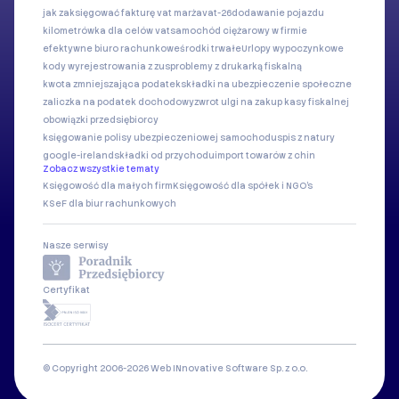
jak zaksięgować fakturę vat marża
vat-26
dodawanie pojazdu
kilometrówka dla celów vat
samochód ciężarowy w firmie
efektywne biuro rachunkowe
środki trwałe
Urlopy wypoczynkowe
kody wyrejestrowania z zus
problemy z drukarką fiskalną
kwota zmniejszająca podatek
składki na ubezpieczenie społeczne
zaliczka na podatek dochodowy
zwrot ulgi na zakup kasy fiskalnej
obowiązki przedsiębiorcy
księgowanie polisy ubezpieczeniowej samochodu
spis z natury
google-ireland
składki od przychodu
import towarów z chin
Zobacz wszystkie tematy
Księgowość dla małych firm
Księgowość dla spółek i NGO's
KSeF dla biur rachunkowych
Nasze serwisy
Certyfikat
© Copyright 2006-2026 Web INnovative Software Sp. z o.o.