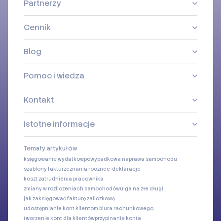
Partnerzy
Cennik
Blog
Pomoc i wiedza
Kontakt
Istotne informacje
Tematy artykułów
księgowanie wydatków
powypadkowa naprawa samochodu
szablony faktur
zeznania roczne
e-deklaracje
koszt zatrudnienia pracownika
zmiany w rozliczeniach samochodów
ulga na złe długi
jak zaksięgować fakturę zaliczkową
udostępnianie kont klientom biura rachunkowego
tworzenie kont dla klientów
przypinanie konta