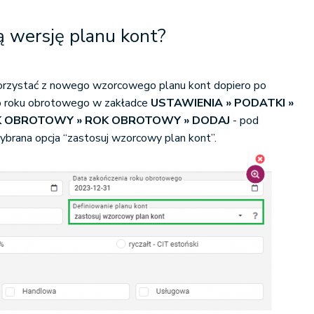
ą wersję planu kont?
orzystać z nowego wzorcowego planu kont dopiero po
o roku obrotowego w zakładce
USTAWIENIA » PODATKI »
OK OBROTOWY » ROK OBROTOWY » DODAJ
- pod
wybrana opcja “zastosuj wzorcowy plan kont”.