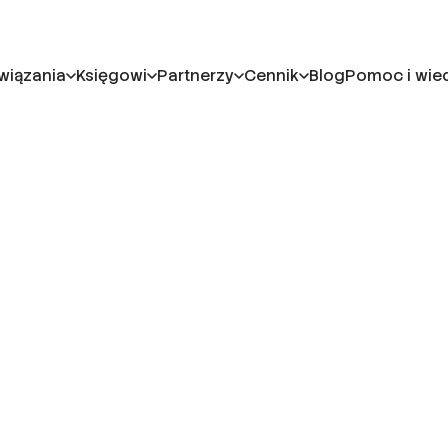
wiązania
Księgowi
Partnerzy
Cennik
Blog
Pomoc i wie