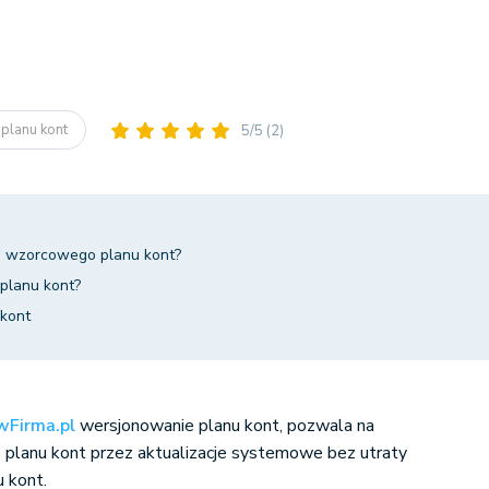
planu kont
5/5
(2)
e wzorcowego planu kont?
planu kont?
kont
wFirma.pl
wersjonowanie planu kont, pozwala na
planu kont przez aktualizacje systemowe bez utraty
 kont.