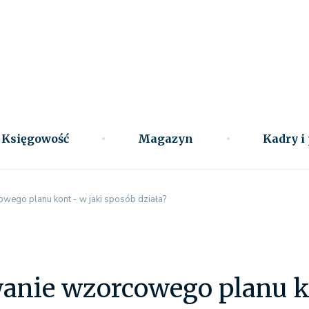
Księgowość
Magazyn
Kadry i
ego planu kont - w jaki sposób działa?
anie wzorcowego planu ko