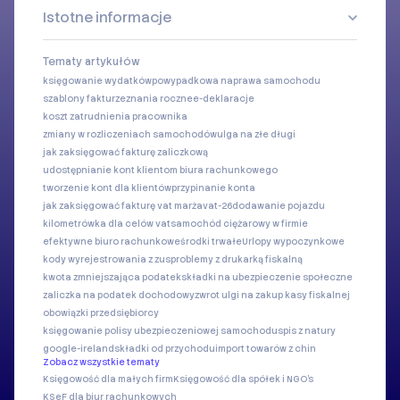
Istotne informacje
Tematy artykułów
księgowanie wydatków
powypadkowa naprawa samochodu
szablony faktur
zeznania roczne
e-deklaracje
koszt zatrudnienia pracownika
zmiany w rozliczeniach samochodów
ulga na złe długi
jak zaksięgować fakturę zaliczkową
udostępnianie kont klientom biura rachunkowego
tworzenie kont dla klientów
przypinanie konta
jak zaksięgować fakturę vat marża
vat-26
dodawanie pojazdu
kilometrówka dla celów vat
samochód ciężarowy w firmie
efektywne biuro rachunkowe
środki trwałe
Urlopy wypoczynkowe
kody wyrejestrowania z zus
problemy z drukarką fiskalną
kwota zmniejszająca podatek
składki na ubezpieczenie społeczne
zaliczka na podatek dochodowy
zwrot ulgi na zakup kasy fiskalnej
obowiązki przedsiębiorcy
księgowanie polisy ubezpieczeniowej samochodu
spis z natury
google-ireland
składki od przychodu
import towarów z chin
Zobacz wszystkie tematy
Księgowość dla małych firm
Księgowość dla spółek i NGO's
KSeF dla biur rachunkowych