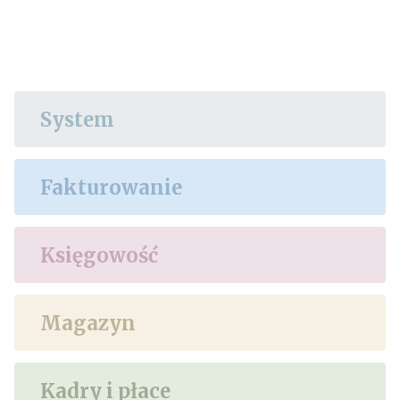
System
Fakturowanie
Księgowość
Magazyn
Kadry i płace