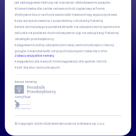
jak zaksięgować fakturę vat marża
vat-26
dodawanie pojazdu
kilometrówka dla celów vat
samochód ciężarowy w firmie
efektywne biuro rachunkowe
środki trwałe
Urlopy wypoczynkowe
kody wyrejestrowania z zus
problemy z drukarką fiskalną
kwota zmniejszająca podatek
składki na ubezpieczenie społeczne
zaliczka na podatek dochodowy
zwrot ulgi na zakup kasy fiskalnej
obowiązki przedsiębiorcy
księgowanie polisy ubezpieczeniowej samochodu
spis z natury
google-ireland
składki od przychodu
import towarów z chin
Zobacz wszystkie tematy
Księgowość dla małych firm
Księgowość dla spółek i NGO's
KSeF dla biur rachunkowych
Nasze serwisy
Certyfikat
© Copyright 2006-2026 Web INnovative Software Sp. z o.o.