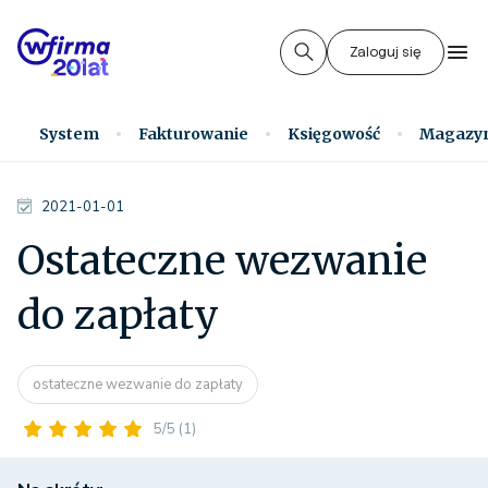
Zaloguj się
System
Fakturowanie
Księgowość
Magazy
2021-01-01
Ostateczne wezwanie
do zapłaty
ostateczne wezwanie do zapłaty
5/5
(1)