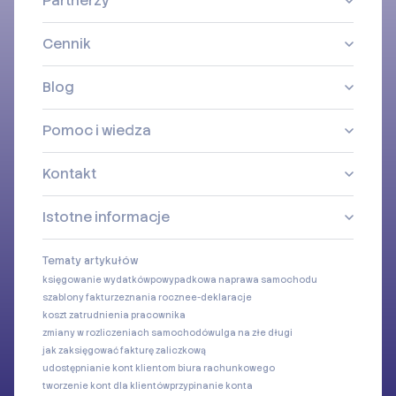
Partnerzy
Cennik
Blog
Pomoc i wiedza
Kontakt
Istotne informacje
Tematy artykułów
księgowanie wydatków
powypadkowa naprawa samochodu
szablony faktur
zeznania roczne
e-deklaracje
koszt zatrudnienia pracownika
zmiany w rozliczeniach samochodów
ulga na złe długi
jak zaksięgować fakturę zaliczkową
udostępnianie kont klientom biura rachunkowego
tworzenie kont dla klientów
przypinanie konta