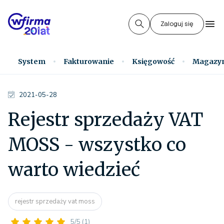
Zaloguj się
System
Fakturowanie
Księgowość
Magazy
2021-05-28
Rejestr sprzedaży VAT
MOSS - wszystko co
warto wiedzieć
rejestr sprzedaży vat moss
5/5
(1)