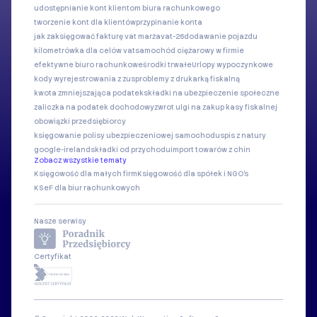
udostępnianie kont klientom biura rachunkowego
tworzenie kont dla klientów
przypinanie konta
jak zaksięgować fakturę vat marża
vat-26
dodawanie pojazdu
kilometrówka dla celów vat
samochód ciężarowy w firmie
efektywne biuro rachunkowe
środki trwałe
Urlopy wypoczynkowe
kody wyrejestrowania z zus
problemy z drukarką fiskalną
kwota zmniejszająca podatek
składki na ubezpieczenie społeczne
zaliczka na podatek dochodowy
zwrot ulgi na zakup kasy fiskalnej
obowiązki przedsiębiorcy
księgowanie polisy ubezpieczeniowej samochodu
spis z natury
google-ireland
składki od przychodu
import towarów z chin
Zobacz wszystkie tematy
Księgowość dla małych firm
Księgowość dla spółek i NGO's
KSeF dla biur rachunkowych
Nasze serwisy
Certyfikat