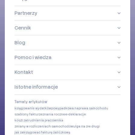
Partnerzy
Cennik
Blog
Pomoc i wiedza
Kontakt
Istotne informacje
Tematy artykułów
księgowanie wydatków
powypadkowa naprawa samochodu
szablony faktur
zeznania roczne
e-deklaracje
koszt zatrudnienia pracownika
zmiany w rozliczeniach samochodów
ulga na złe długi
jak zaksięgować fakturę zaliczkową