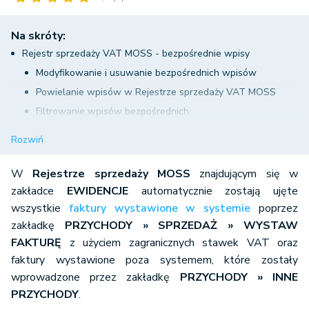
Na skróty:
Rejestr sprzedaży VAT MOSS - bezpośrednie wpisy
Modyfikowanie i usuwanie bezpośrednich wpisów
Powielanie wpisów w Rejestrze sprzedaży VAT MOSS
Filtrowanie wpisów bezpośrednich
Drukowanie rejestru sprzedaży VAT MOSS
Rozwiń
W
Rejestrze sprzedaży MOSS
znajdującym się w
zakładce
EWIDENCJE
automatycznie zostają ujęte
wszystkie
faktury wystawione w systemie
poprzez
zakładkę
PRZYCHODY » SPRZEDAŻ » WYSTAW
FAKTURĘ
z użyciem zagranicznych stawek VAT oraz
faktury wystawione poza systemem, które zostały
wprowadzone przez zakładkę
PRZYCHODY » INNE
PRZYCHODY
.