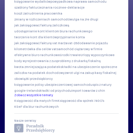
księgowanie wydatków
powypadkowa naprawa samochodu
szablony faktur
zeznania roczne
e-deklaracje
koszt zatrudnienia pracownika
zmiany w rozliczeniach samochodów
ulga na złe długi
jak zaksięgować fakturę zaliczkową
udostępnianie kont klientom biura rachunkowego
tworzenie kont dla klientów
przypinanie konta
jak zaksięgować fakturę vat marża
vat-26
dodawanie pojazdu
kilometrówka dla celów vat
samochód ciężarowy w firmie
efektywne biuro rachunkowe
środki trwałe
Urlopy wypoczynkowe
kody wyrejestrowania z zus
problemy z drukarką fiskalną
kwota zmniejszająca podatek
składki na ubezpieczenie społeczne
zaliczka na podatek dochodowy
zwrot ulgi na zakup kasy fiskalnej
obowiązki przedsiębiorcy
księgowanie polisy ubezpieczeniowej samochodu
spis z natury
google-ireland
składki od przychodu
import towarów z chin
Zobacz wszystkie tematy
Księgowość dla małych firm
Księgowość dla spółek i NGO's
KSeF dla biur rachunkowych
Nasze serwisy