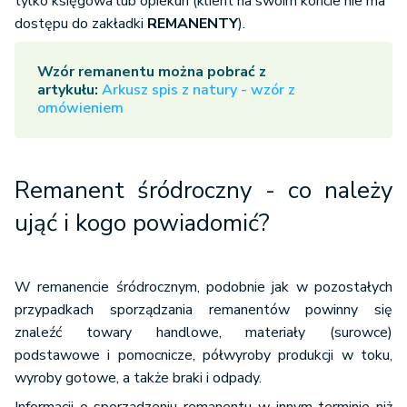
tylko księgowa lub opiekun (klient na swoim koncie nie ma
dostępu do zakładki
REMANENTY
).
Wzór remanentu można pobrać z
artykułu:
Arkusz spis z natury - wzór z
omówieniem
Remanent śródroczny - co należy
ująć i kogo powiadomić?
W remanencie śródrocznym, podobnie jak w pozostałych
przypadkach sporządzania remanentów powinny się
znaleźć towary handlowe, materiały (surowce)
podstawowe i pomocnicze, półwyroby produkcji w toku,
wyroby gotowe, a także braki i odpady.