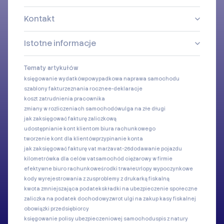
Kontakt
Istotne informacje
Tematy artykułów
księgowanie wydatków
powypadkowa naprawa samochodu
szablony faktur
zeznania roczne
e-deklaracje
koszt zatrudnienia pracownika
zmiany w rozliczeniach samochodów
ulga na złe długi
jak zaksięgować fakturę zaliczkową
udostępnianie kont klientom biura rachunkowego
tworzenie kont dla klientów
przypinanie konta
jak zaksięgować fakturę vat marża
vat-26
dodawanie pojazdu
kilometrówka dla celów vat
samochód ciężarowy w firmie
efektywne biuro rachunkowe
środki trwałe
Urlopy wypoczynkowe
kody wyrejestrowania z zus
problemy z drukarką fiskalną
kwota zmniejszająca podatek
składki na ubezpieczenie społeczne
zaliczka na podatek dochodowy
zwrot ulgi na zakup kasy fiskalnej
obowiązki przedsiębiorcy
księgowanie polisy ubezpieczeniowej samochodu
spis z natury