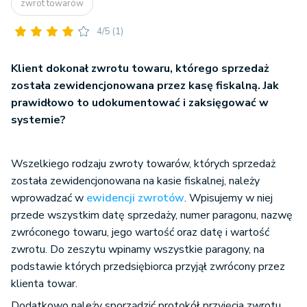
zwrot towarów
4/5
(1)
K
lient dokonał zwrotu towaru, którego sprzedaż
została zewidencjonowana przez kasę fiskalną. Jak
prawidłowo to udokumentować i zaksięgować w
systemie?
Wszelkiego rodzaju zwroty towarów, których sprzedaż
została zewidencjonowana na kasie fiskalnej, należy
wprowadzać w
ewidencji zwrotów
. Wpisujemy w niej
przede wszystkim datę sprzedaży, numer paragonu, nazwę
zwróconego towaru, jego wartość oraz datę i wartość
zwrotu. Do zeszytu wpinamy wszystkie paragony, na
podstawie których przedsiębiorca przyjął zwrócony przez
klienta towar.
Dodatkowo należy sporządzić protokół przyjęcia zwrotu