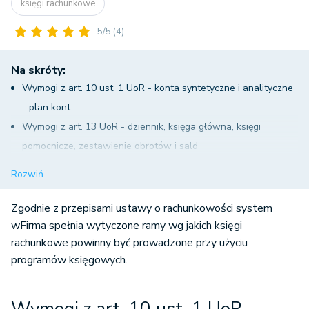
księgi rachunkowe
5/5
(4)
Na skróty:
Wymogi z art. 10 ust. 1 UoR - konta syntetyczne i analityczne
- plan kont
Wymogi z art. 13 UoR - dziennik, księga główna, księgi
pomocnicze, zestawienie obrotów i sald
Wymogi z art. 22 UoR - rzetelność zapisów księgi rachunkowe
Rozwiń
Opis struktury bazy danych i jej powiązań
Sposób przepływu danych
Zgodnie z przepisami ustawy o rachunkowości system
wFirma spełnia wytyczone ramy wg jakich księgi
rachunkowe powinny być prowadzone przy użyciu
programów księgowych.
Wymogi z art. 10 ust. 1 UoR -