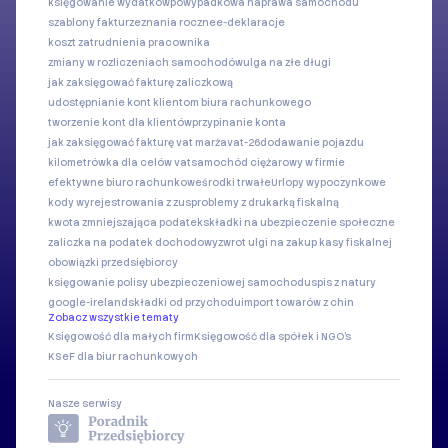
księgowanie wydatków
powypadkowa naprawa samochodu
szablony faktur
zeznania roczne
e-deklaracje
koszt zatrudnienia pracownika
zmiany w rozliczeniach samochodów
ulga na złe długi
jak zaksięgować fakturę zaliczkową
udostępnianie kont klientom biura rachunkowego
tworzenie kont dla klientów
przypinanie konta
jak zaksięgować fakturę vat marża
vat-26
dodawanie pojazdu
kilometrówka dla celów vat
samochód ciężarowy w firmie
efektywne biuro rachunkowe
środki trwałe
Urlopy wypoczynkowe
kody wyrejestrowania z zus
problemy z drukarką fiskalną
kwota zmniejszająca podatek
składki na ubezpieczenie społeczne
zaliczka na podatek dochodowy
zwrot ulgi na zakup kasy fiskalnej
obowiązki przedsiębiorcy
księgowanie polisy ubezpieczeniowej samochodu
spis z natury
google-ireland
składki od przychodu
import towarów z chin
Zobacz wszystkie tematy
Księgowość dla małych firm
Księgowość dla spółek i NGO's
KSeF dla biur rachunkowych
Nasze serwisy