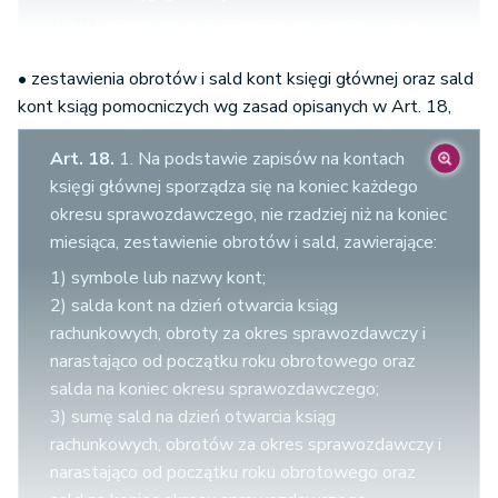
2. Na kontach ksiąg pomocniczych można w ciągu
okresu sprawozdawczego stosować, obok lub
• zestawienia obrotów i sald kont księgi głównej oraz sald
zamiast jednostek pieniężnych, jednostki naturalne.
kont ksiąg pomocniczych wg zasad opisanych w Art. 18,
Należy wówczas sporządzić na koniec okresu
sprawozdawczego zestawienie zapisów
Art. 18.
1. Na podstawie zapisów na kontach
dokonanych na kontach ksiąg pomocniczych w
księgi głównej sporządza się na koniec każdego
jednostkach naturalnych i ustalić ich wartość.
okresu sprawozdawczego, nie rzadziej niż na koniec
miesiąca, zestawienie obrotów i sald, zawierające:
1) symbole lub nazwy kont;
2) salda kont na dzień otwarcia ksiąg
rachunkowych, obroty za okres sprawozdawczy i
narastająco od początku roku obrotowego oraz
salda na koniec okresu sprawozdawczego;
3) sumę sald na dzień otwarcia ksiąg
rachunkowych, obrotów za okres sprawozdawczy i
narastająco od początku roku obrotowego oraz