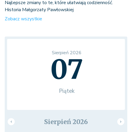
Najlepsze zmiany to te, które ułatwiają codzienność.
fixed_assets - Środki trwałe
Historia Małgorzaty Pawłowskiej
Zobacz wszystkie
ledger_registers - Rejestr
księgowy
Ewidencje
vehicles
Sierpień 2026
07
vatregisters
Piątek
Sierpień 2026