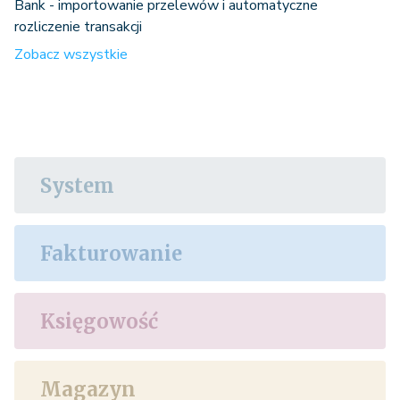
Bank - importowanie przelewów i automatyczne
rozliczenie transakcji
Zobacz wszystkie
taxregister_accrual_deductions
Księgowość
System
taxregister_accrual_terminations
Fakturowanie
Księgowość
ledger_balances
Magazyn