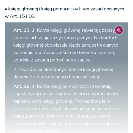
należy sporządzić zestawienie obrotów tych
dzienników za dany okres sprawozdawczy.
• księgi głównej i ksiąg pomocniczych wg zasad opisanych
w Art. 15 i 16.
4. Przy prowadzeniu ksiąg rachunkowych przy
użyciu komputera zapis księgowy powinien
Art. 15.
1. Konta księgi głównej zawierają zapisy o
posiadać automatycznie nadany numer pozycji,
zdarzeniach w ujęciu systematycznym. Na kontach
pod którą został wprowadzony do dziennika, a
księgi głównej obowiązuje ujęcie zarejestrowanych
także dane pozwalające na ustalenie osoby
uprzednio lub równocześnie w dzienniku zdarzeń,
odpowiedzialnej za treść zapisu.
zgodnie z zasadą podwójnego zapisu.
2. Zapisów na określonym koncie księgi głównej
dokonuje się w kolejności chronologicznej.
Art. 16.
1. Konta ksiąg pomocniczych zawierają
zapisy będące uszczegółowieniem i uzupełnieniem
zapisów kont księgi głównej. Prowadzi się je w
ujęciu systematycznym jako wyodrębniony system
ksiąg, kartotek (zbiorów kont), komputerowych
zbiorów danych, uzgodniony z saldami i zapisami na
kontach księgi głównej.