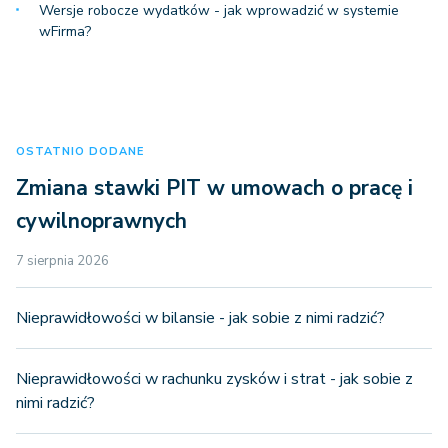
Wersje robocze wydatków - jak wprowadzić w systemie
wFirma?
OSTATNIO DODANE
Zmiana stawki PIT w umowach o pracę i
declaration_body_fields - Pola 
cywilnoprawnych
deklaracji
7 sierpnia 2026
Deklaracje
Nieprawidłowości w bilansie - jak sobie z nimi radzić?
Nieprawidłowości w rachunku zysków i strat - jak sobie z
nimi radzić?