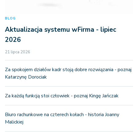
shops - Sklepy
BLOG
Aktualizacja systemu wFirma - lipiec
2026
staff_contract_errands - Rejestr 
umów zlecenie
21 lipca 2026
staff_contract_opuses - Umowy 
Za spokojem działów kadr stoją dobre rozwiązania - poznaj
Kadry
o dzieło
Katarzynę Dorociak
staff_contract_regulars - Umowy 
Za każdą funkcją stoi człowiek - poznaj Kingę Jańczak
o pracę
Biuro rachunkowe na czterech kołach - historia Joanny
Malickiej
staff_employees - Pracownicy