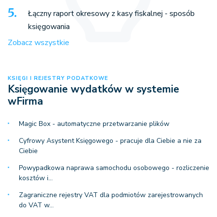
Łączny raport okresowy z kasy fiskalnej - sposób
księgowania
Zobacz wszystkie
contractor_vies_registers - 
KSIĘGI I REJESTRY PODATKOWE
Księgowanie wydatków w systemie
Zapytania do bazy VIES
wFirma
Magic Box - automatyczne przetwarzanie plików
Cyfrowy Asystent Księgowego - pracuje dla Ciebie a nie za
Ciebie
contractors - Kontrahenci
Powypadkowa naprawa samochodu osobowego - rozliczenie
kosztów i…
Zagraniczne rejestry VAT dla podmiotów zarejestrowanych
do VAT w…