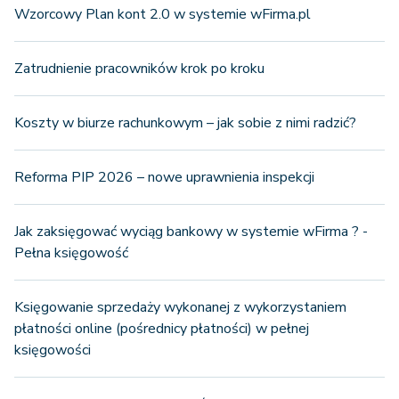
Wzorcowy Plan kont 2.0 w systemie wFirma.pl
declaration_leaflets
Zatrudnienie pracowników krok po kroku
Koszty w biurze rachunkowym – jak sobie z nimi radzić?
payment_cashbox_documents - 
Dokument kasowy
Reforma PIP 2026 – nowe uprawnienia inspekcji
Płatności
Jak zaksięgować wyciąg bankowy w systemie wFirma ? -
payment_bank_transactions - 
Pełna księgowość
Bank
Księgowanie sprzedaży wykonanej z wykorzystaniem
płatności online (pośrednicy płatności) w pełnej
expenses - Wydatek
księgowości
ledger_accounts