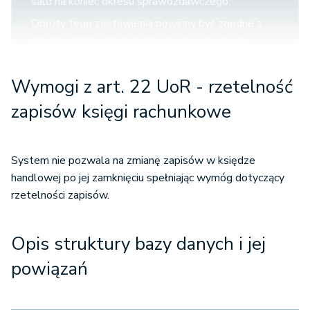
sald na koniec okresu sprawozdawczego.
Obroty tego zestawienia powinny być zgodne z
obrotami dziennika lub obrotami zestawienia
obrotów dzienników częściowych.
2. Co najmniej na dzień zamknięcia ksiąg
Wymogi z art. 22 UoR - rzetelność
rachunkowych sporządza się zestawienia sald
zapisów księgi rachunkowe
wszystkich kont ksiąg pomocniczych, a na dzień
inwentaryzacji - zestawienia sald
inwentaryzowanej grupy składników aktywów.
System nie pozwala na zmianę zapisów w księdze
handlowej po jej zamknięciu spełniając wymóg dotyczący
rzetelności zapisów.
Opis struktury bazy danych i jej
powiązań