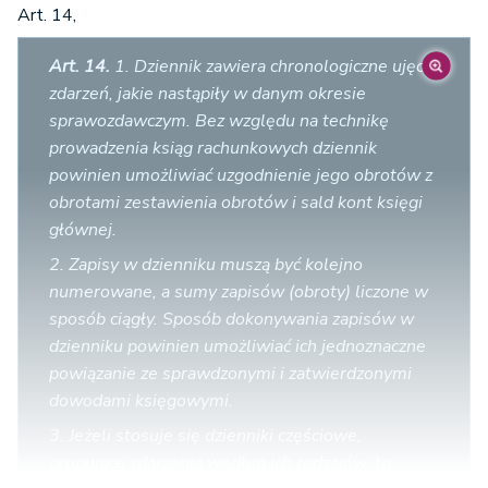
Art. 14,
Art. 14.
1. Dziennik zawiera chronologiczne ujęcie
zdarzeń, jakie nastąpiły w danym okresie
sprawozdawczym. Bez względu na technikę
prowadzenia ksiąg rachunkowych dziennik
powinien umożliwiać uzgodnienie jego obrotów z
obrotami zestawienia obrotów i sald kont księgi
głównej.
2. Zapisy w dzienniku muszą być kolejno
numerowane, a sumy zapisów (obroty) liczone w
sposób ciągły. Sposób dokonywania zapisów w
dzienniku powinien umożliwiać ich jednoznaczne
powiązanie ze sprawdzonymi i zatwierdzonymi
dowodami księgowymi.
3. Jeżeli stosuje się dzienniki częściowe,
grupujące zdarzenia według ich rodzajów, to