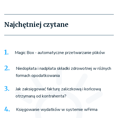
Najchętniej czytane
contractor_details - Dane 
nabywcy z faktury
Magic Box - automatyczne przetwarzanie plików
Niedopłata i nadpłata składki zdrowotnej w różnych
formach opodatkowania
Jak zaksięgować fakturę zaliczkową i końcową
otrzymaną od kontrahenta?
contractor_gus_registers - Dane 
Księgowanie wydatków w systemie wFirma
firm pobrane z GUS-u 