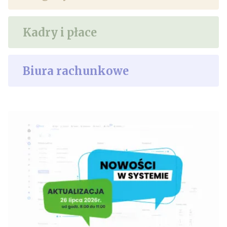
ledger_operation_schemas
Kadry i płace
declaration_ledger_statements
Biura rachunkowe
ledger_accountant_years
shop_transactions - Transakcje 
sklepu internetowego
Inne