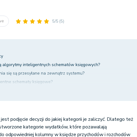
owe
5/5
(5)
cy
ają algorytmy inteligentnych schematów księgowych?
ia się są przesyłane na zewnątrz systemu?
igentne schematy księgowe?
y zastąpią księgowych?
ngresie dla biur rachunkowych
est podjęcie decyzji do jakiej kategorii je zaliczyć. Dlatego też
stworzone kategorie wydatków, które pozawalają
do odpowiedniej kolumny w księdze przychodów i rozchodów