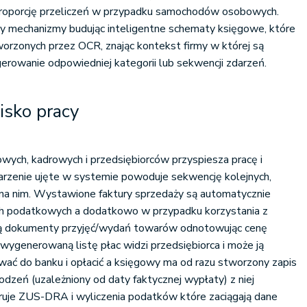
proporcję przeliczeń w przypadku samochodów osobowych.
y mechanizmy budując inteligentne schematy księgowe, które
orzonych przez OCR, znając kontekst firmy w której są
rowanie odpowiedniej kategorii lub sekwencji zdarzeń.
isko pracy
wych, kadrowych i przedsiębiorców przyspiesza pracę i
arzenie ujęte w systemie powoduje sekwencję kolejnych,
 na nim. Wystawione faktury sprzedaży są automatycznie
h podatkowych a dodatkowo w przypadku korzystania z
ą dokumenty przyjęć/wydań towarów odnotowując cenę
 wygenerowaną listę płac widzi przedsiębiorca i może ją
ać do banku i opłacić a księgowy ma od razu stworzony zapis
zeń (uzależniony od daty faktycznej wypłaty) z niej
ruje ZUS-DRA i wyliczenia podatków które zaciągają dane