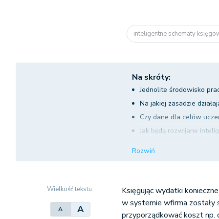
inteligentne schematy księg
Na skróty:
Jednolite środowisko pra
Na jakiej zasadzie dział
Czy dane dla celów uczen
Jak będą rozwijane intel
Czy inteligentne schemat
Rozwiń
Nasze wystąpienie na ko
Wielkość tekstu:
Księgując wydatki konieczne j
w systemie wfirma zostały 
A
A
przyporządkować koszt np. 