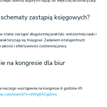
rozwijać obecny algorytm dążąc do większej automatyzacji.
e schematy zastąpią księgowych?
 stanie zastąpić długoletniej praktyki, wieloletniej nauki i
harakteryzują się Księgowi. Zadaniem inteligentnych
jakości i efektywności codziennej pracy.
e na kongresie dla biur
a naszego wystąpienia na kongresie 6 godzina 49
ube.com/watch?v=dWg6ACgSrns