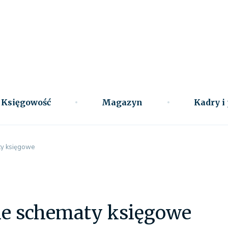
Księgowość
Magazyn
Kadry i
ty księgowe
ne schematy księgowe