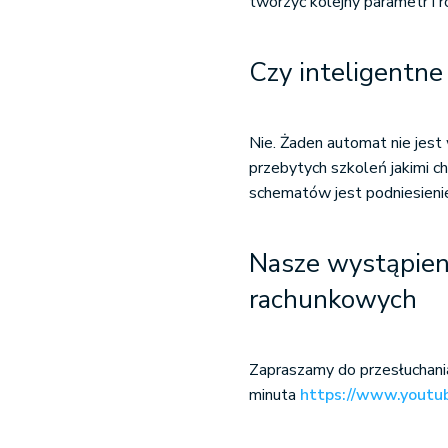
tworzyć kolejny parametr i 
Czy inteligentn
Nie. Żaden automat nie jest w
przebytych szkoleń jakimi c
schematów jest podniesienie 
Nasze wystąpieni
rachunkowych
Zapraszamy do przesłuchani
minuta
https://www.yout