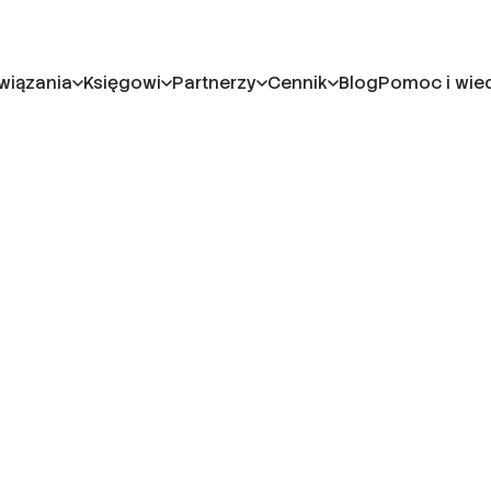
wiązania
Księgowi
Partnerzy
Cennik
Blog
Pomoc i wie