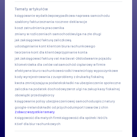
Tematy artykułów
księgowanie wydatków
powypadkowa naprawa samochodu
szablony faktur
zeznania roczne
e-deklaracje
koszt zatrudnienia pracownika
zmiany w rozliczeniach samochodów
ulga na złe długi
jak zaksięgować fakturę zaliczkową
udostępnianie kont klientom biura rachunkowego
tworzenie kont dla klientów
przypinanie konta
jak zaksięgować fakturę vat marża
vat-26
dodawanie pojazdu
kilometrówka dla celów vat
samochód ciężarowy w firmie
efektywne biuro rachunkowe
środki trwałe
Urlopy wypoczynkowe
kody wyrejestrowania z zus
problemy z drukarką fiskalną
kwota zmniejszająca podatek
składki na ubezpieczenie społeczne
zaliczka na podatek dochodowy
zwrot ulgi na zakup kasy fiskalnej
obowiązki przedsiębiorcy
księgowanie polisy ubezpieczeniowej samochodu
spis z natury
google-ireland
składki od przychodu
import towarów z chin
Zobacz wszystkie tematy
Księgowość dla małych firm
Księgowość dla spółek i NGO's
KSeF dla biur rachunkowych