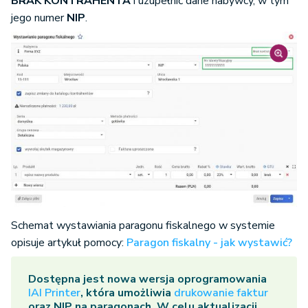
BRAK KONTRAHENTA
i uzupełnić dane nabywcy, w tym
jego numer
NIP
.
Schemat wystawiania paragonu fiskalnego w systemie
opisuje artykuł pomocy:
Paragon fiskalny - jak wystawić?
Dostępna jest nowa wersja oprogramowania
IAI Printer
, która umożliwia
drukowanie faktur
oraz NIP na paragonach. W celu aktualizacji