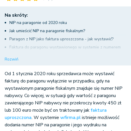
Na skróty:
NIP na paragonie od 2020 roku
Jak umieścić NIP na paragonie fiskalnym?
Paragon z NIP jako faktura uproszczona - jak wystawić?
Faktura do paragonu wystawionego w systemie z numerem
NIP nabywcy
Rozwiń
Faktura do paragonu wystawionego poza systemem z
numerem NIP nabywcy
Od 1 stycznia 2020 roku sprzedawca może wystawić
fakturę do paragonu wyłącznie w przypadku, gdy na
wystawionym paragonie fiskalnym znajduje się numer NIP
nabywcy. Co więcej, w sytuacji gdy wartość z paragonu
zawierającego NIP nabywcy nie przekroczy kwoty 450 zł
lub 100 euro może być on traktowany jak
faktura
uproszczona
. W systemie
wfirma.pl
istnieje możliwość
dodania numer NIP na paragonie i jego wydruku na