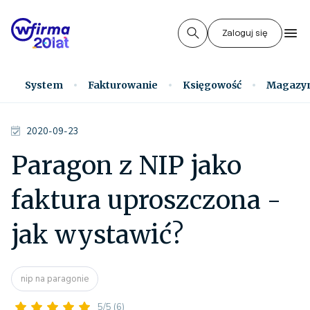
Zaloguj się
System
Fakturowanie
Księgowość
Magazy
2020-09-23
Paragon z NIP jako
faktura uproszczona -
jak wystawić?
nip na paragonie
5/5
(6)