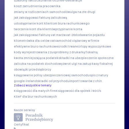
szablony faktur
zeznania roczne
e-deklaracje
koszt zatrudnienia pracownika
zmiany w rozliczeniach samochodów
ulga na złe długi
jak zaksięgować fakturę zaliczkową
udostępnianie kont klientom biura rachunkowego
tworzenie kont dla klientów
przypinanie konta
jak zaksięgować fakturę vat marża
vat-26
dodawanie pojazdu
kilometrówka dla celów vat
samochód ciężarowy w firmie
efektywne biuro rachunkowe
środki trwałe
Urlopy wypoczynkowe
kody wyrejestrowania z zus
problemy z drukarką fiskalną
kwota zmniejszająca podatek
składki na ubezpieczenie społeczne
zaliczka na podatek dochodowy
zwrot ulgi na zakup kasy fiskalnej
obowiązki przedsiębiorcy
księgowanie polisy ubezpieczeniowej samochodu
spis z natury
google-ireland
składki od przychodu
import towarów z chin
Zobacz wszystkie tematy
Księgowość dla małych firm
Księgowość dla spółek i NGO's
KSeF dla biur rachunkowych
Nasze serwisy
Certyfikat