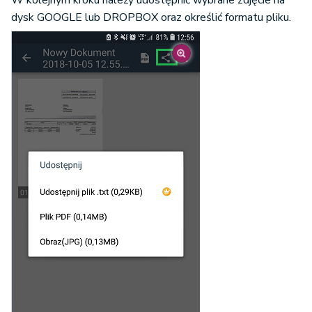
W kolejnym kroku należy udostępnić wybrane zdjęcie na
dysk GOOGLE lub DROPBOX oraz określić formatu pliku.