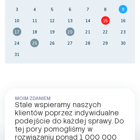
3
4
5
6
7
8
9
10
11
12
13
14
15
16
17
18
19
20
21
22
23
24
25
26
27
28
29
30
31
MOIM ZDANIEM
Stale wspieramy naszych
klientów poprzez indywidualne
podejście do każdej sprawy. Do
tej pory pomogliśmy w
rozwiązaniu ponad 1 000 000