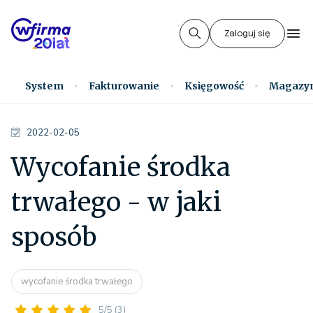
Zaloguj się
System
Fakturowanie
Księgowość
Magazy
2022-02-05
Wycofanie środka
trwałego - w jaki
sposób
wycofanie środka trwałego
5/5
(3)