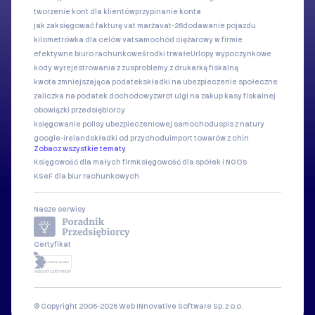
tworzenie kont dla klientów
przypinanie konta
jak zaksięgować fakturę vat marża
vat-26
dodawanie pojazdu
kilometrówka dla celów vat
samochód ciężarowy w firmie
efektywne biuro rachunkowe
środki trwałe
Urlopy wypoczynkowe
kody wyrejestrowania z zus
problemy z drukarką fiskalną
kwota zmniejszająca podatek
składki na ubezpieczenie społeczne
zaliczka na podatek dochodowy
zwrot ulgi na zakup kasy fiskalnej
obowiązki przedsiębiorcy
księgowanie polisy ubezpieczeniowej samochodu
spis z natury
google-ireland
składki od przychodu
import towarów z chin
Zobacz wszystkie tematy
Księgowość dla małych firm
Księgowość dla spółek i NGO's
KSeF dla biur rachunkowych
Nasze serwisy
Certyfikat
© Copyright 2006-2026 Web INnovative Software Sp. z o.o.