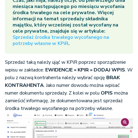
Czas, jaki mija, należy liczyć od pierwszego dnia
miesiąca następującego po miesiącu wycofania
środka trwałego na cele prywatne. Więcej
informacji na temat sprzedaży składnika
majątku, który wcześniej został wycofany na
cele prywatne, znajduje się w artykule:
Sprzedaż środka trwałego wycofanego na
potrzeby własne w KPiR
.
Sprzedaż taką należy ująć w KPiR poprzez sporządzenie
wpisu w zakładce:
EWIDENCJE » KPIR » DODAJ WPIS
. W
polu z nazwą kontrahenta należy wybrać opcję
BRAK
KONTRAHENTA
. Jako numer dowodu można wpisać
numer dokumentu sprzedaży. Z kolei w polu
OPIS
można
zamieścić informację, że dokumentowana jest sprzedaż
środka trwałego wycofanego na potrzeby własne.