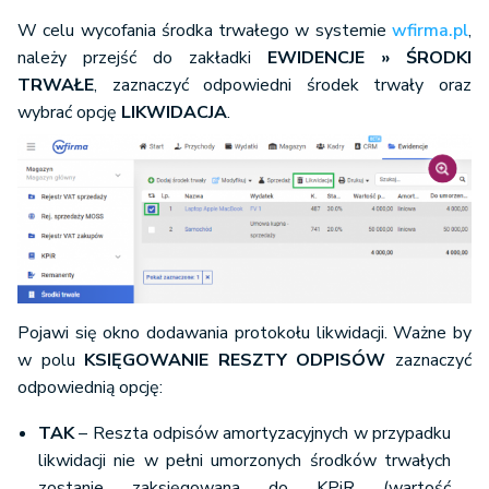
W celu wycofania środka trwałego w systemie
wfirma.pl
,
należy przejść do zakładki
EWIDENCJE » ŚRODKI
TRWAŁE
, zaznaczyć odpowiedni środek trwały oraz
wybrać opcję
LIKWIDACJA
.
Pojawi się okno dodawania protokołu likwidacji. Ważne by
w polu
K
SIĘGOWANIE RESZTY ODPISÓW
zaznaczyć
odpowiednią opcję:
TAK
– Reszta odpisów amortyzacyjnych w przypadku
likwidacji nie w pełni umorzonych środków trwałych
zostanie zaksięgowana do KPiR (wartość