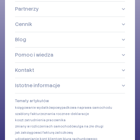
Partnerzy
Cennik
Blog
Pomoc i wiedza
Kontakt
Istotne informacje
Tematy artykułów
księgowanie wydatków
powypadkowa naprawa samochodu
szablony faktur
zeznania roczne
e-deklaracje
koszt zatrudnienia pracownika
zmiany w rozliczeniach samochodów
ulga na złe długi
jak zaksięgować fakturę zaliczkową
udostępnianie kont klientom biura rachunkowego