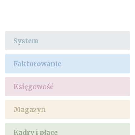
System
Fakturowanie
Księgowość
Magazyn
Kadry i płace