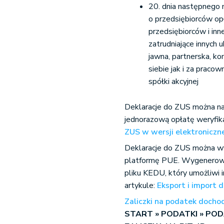
20. dnia następnego m
o przedsiębiorców op
przedsiębiorców i in
zatrudniające innych 
jawna, partnerska, k
siebie jak i za praco
spółki akcyjnej
Deklaracje do ZUS można na
jednorazową opłatę weryfikac
ZUS w wersji elektroniczn
Deklaracje do ZUS można w
platformę PUE. Wygenerowa
pliku KEDU, który umożliwi
artykule:
Eksport i import d
Zaliczki na podatek doch
START
»
PODATKI
»
PODA