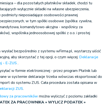
iesiąca – dla pozostałych płatników składek, chodzi tu
łacających wyłącznie składki na własne ubezpieczenia,
ne podmioty nieposiadające osobowości prawnej
ubezpieczonych, w tym spółki osobowe (spółka: cywilna,
omandytowa, komandytowo-akcyjna - wspólnicy za
wników), wspólnika jednoosobowej spółki z o.o. i prostej
 wysłać bezpośrednio z systemu wFirma.pl, wystarczy uiścić
yjną, aby skorzystać z tej opcji, o czym więcej:
Deklaracje
ej - E-ZUS
.
ysyłać w formie
elektronicznej - przez program Płatnik lub
ne w systemie deklaracje trzeba wówczas eksportować do
 import do systemu ZUS. Cała procedura została opisana w
eklaracji ZUS
.
odowy za pracowników
można wyliczyć z poziomu zakładki
TEK ZA PRACOWNIKA » WYLICZ PODATEK »