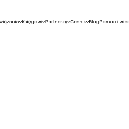
wiązania
Księgowi
Partnerzy
Cennik
Blog
Pomoc i wie