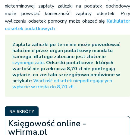
Należy mieć również na uwadze, że w przypadku
nieterminowej zapłaty zaliczki na podatek dochodowy
może powstać konieczność zapłaty odsetek. Przy
wyliczaniu odsetek pomocny może okazać się
Kalkulator
odsetek podatkowych
.
Z
apłata zaliczki po terminie może powodować
nałożenie przez organ podatkowy mandatu
karnego, dlatego zalecane jest złożenie
czynnego żalu
.
Odsetki podatkowe, których
wartość nie przekracza 8,70 zł nie podlegają
wpłacie, co zostało szczegółowo omówione w
artykule
Wartość odsetek niepodlegających
wpłacie wzrosła do 8,70 zł!
NA SKRÓTY
Księgowość online -