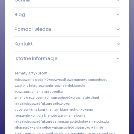
Cennik
Blog
Pomoc i wiedza
Kontakt
Istotne informacje
Tematy artykułów
księgowanie wydatków
powypadkowa naprawa samochodu
szablony faktur
zeznania roczne
e-deklaracje
koszt zatrudnienia pracownika
zmiany w rozliczeniach samochodów
ulga na złe długi
jak zaksięgować fakturę zaliczkową
udostępnianie kont klientom biura rachunkowego
tworzenie kont dla klientów
przypinanie konta
jak zaksięgować fakturę vat marża
vat-26
dodawanie pojazdu