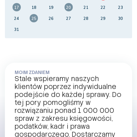
10
11
12
13
14
15
16
17
18
19
20
21
22
23
24
25
26
27
28
29
30
31
MOIM ZDANIEM
Stale wspieramy naszych
klientów poprzez indywidualne
podejście do każdej sprawy. Do
tej pory pomogliśmy w
rozwiązaniu ponad 1 000 000
spraw z zakresu księgowości,
podatków, kadr i prawa