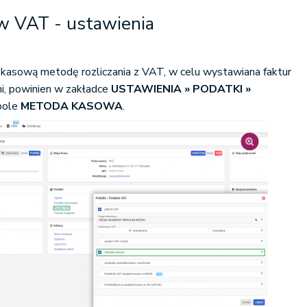
w VAT - ustawienia
 kasową metodę rozliczania z VAT, w celu wystawiana faktur
i, powinien w zakładce
USTAWIENIA » PODATKI »
pole
METODA KASOWA
.