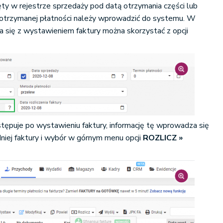
y w rejestrze sprzedaży pod datą otrzymania części lub
 o otrzymanej płatności należy wprowadzić do systemu. W
wa się z wystawieniem faktury można skorzystać z opcji
tępuje po wystawieniu faktury, informację tę wprowadza się
niej faktury i wybór w górnym menu opcji
ROZLICZ
»