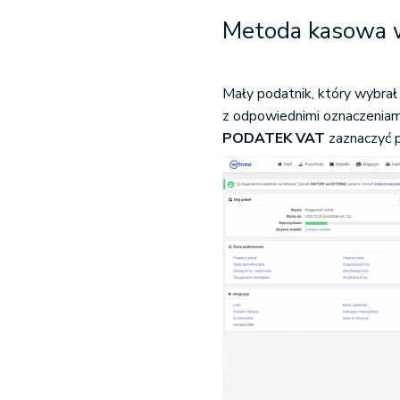
Metoda kasowa 
Mały podatnik, który wybrał
z odpowiednimi oznaczeniam
PODATEK VAT
zaznaczyć 