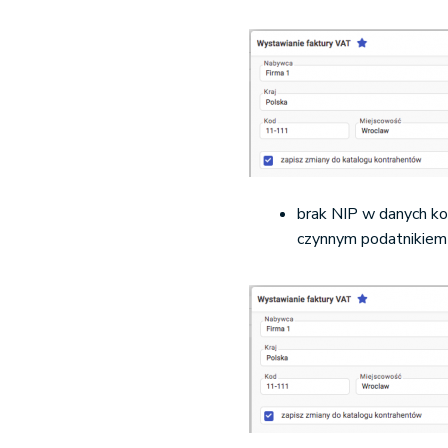
brak NIP w danych ko
czynnym podatnikiem