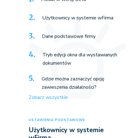
Użytkownicy w systemie wFirma
Dane podstawowe firmy
Tryb edycji okna dla wystawianych
dokumentów
Gdzie można zaznaczyć opcję
zawieszenia działalności?
Zobacz wszystkie
USTAWIENIA PODSTAWOWE
Użytkownicy w systemie
wFirma