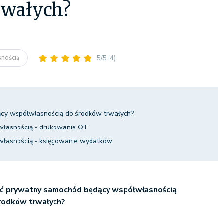
rwałych?
snością
5/5
(4)
ący współwłasnością do środków trwałych?
łasnością - drukowanie OT
łasnością - księgowanie wydatków
ić prywatny samochód będący współwłasnością
środków trwałych?