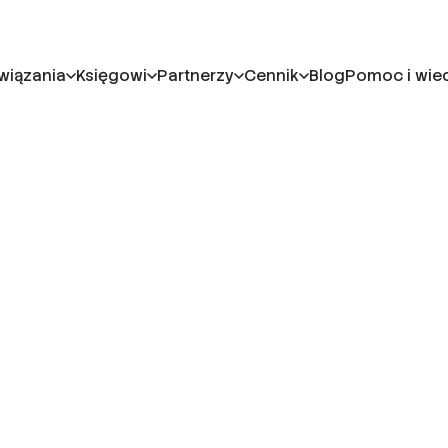
wiązania
Księgowi
Partnerzy
Cennik
Blog
Pomoc i wie