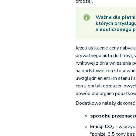
drodze).
Ważne dla płatn
których przysług
nieodliczonego 
Jeżeli ustalenie ceny nabyci
prywatnego auta do firmy),
rynkowej z dnia wniesienia 
na podstawie cen stosowany
uwzględnieniem ich stanu i 
cen z portali ogłoszeniowyc
dowód dla organu podatkow
Dodatkowo należy dokonać 
sposobu przeznacze
Emisji CO
- w przyp
2
"poniżej 3,5 tony b