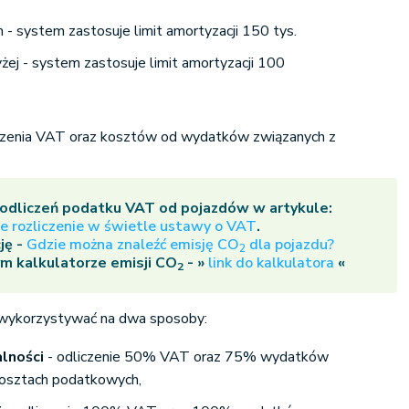
 - system zastosuje limit amortyzacji 150 tys.
ej - system zastosuje limit amortyzacji 100
iczenia VAT oraz kosztów od wydatków związanych z
odliczeń podatku VAT od pojazdów w artykule:
e rozliczenie w świetle ustawy o VAT
.
ję -
Gdzie można znaleźć emisję CO
dla pojazdu?
2
m kalkulatorze emisji CO
- »
link do kalkulatora
«
2
ykorzystywać na dwa sposoby:
alności
- odliczenie 50% VAT oraz 75% wydatków
kosztach podatkowych,