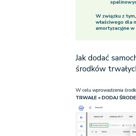
spalinowych
W związku z tym
właściwego dla n
amortyzacyjne w 
Jak dodać samoc
środków trwałyc
W celu wprowadzenia środka
TRWAŁE » DODAJ ŚROD