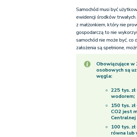
Samochód musi być użytkowa
ewidencji środków trwałyc
z małżonkiem, który nie prow
gospodarczą to nie wykorzy
samochód nie może być, co d
założenia są spełnione, moż
Obowiązujące w 
osobowych są uza
węgla:
225 tys. zł
wodorem;
150 tys. zł
CO2 jest
m
Centralnej
100 tys. zł
równa lub 