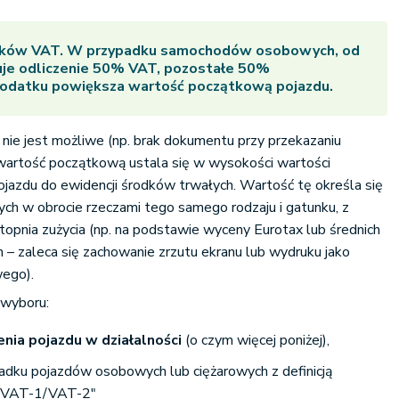
ików VAT. W przypadku samochodów osobowych, od
uje odliczenie 50% VAT, pozostałe 50%
podatku powiększa wartość początkową pojazdu.
a nie jest możliwe (np. brak dokumentu przy przekazaniu
 wartość początkową ustala się w wysokości wartości
pojazdu do ewidencji środków trwałych. Wartość tę określa się
ch w obrocie rzeczami tego samego rodzaju i gatunku, z
stopnia zużycia (np. na podstawie wyceny Eurotax lub średnich
h – zaleca się zachowanie zrzutu ekranu lub wydruku jako
ego).
wyboru:
nia pojazdu w działalności
(o czym więcej poniżej),
adku pojazdów osobowych lub ciężarowych z definicją
ez VAT-1/VAT-2"