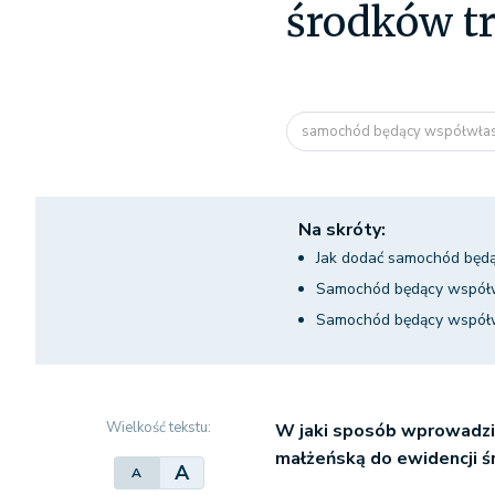
środków t
samochód będący współwła
Na skróty:
Jak dodać samochód będ
Samochód będący współw
Samochód będący współw
Wielkość tekstu:
W jaki sposób wprowadz
małżeńską do ewidencji 
A
A