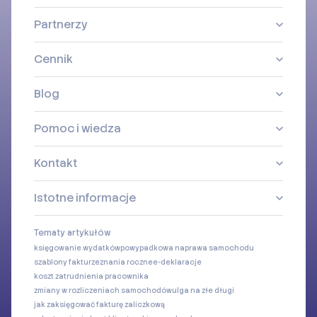
Partnerzy
Cennik
Blog
Pomoc i wiedza
Kontakt
Istotne informacje
Tematy artykułów
księgowanie wydatków
powypadkowa naprawa samochodu
szablony faktur
zeznania roczne
e-deklaracje
koszt zatrudnienia pracownika
zmiany w rozliczeniach samochodów
ulga na złe długi
jak zaksięgować fakturę zaliczkową