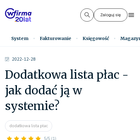
Zaloguj się
System
Fakturowanie
Księgowość
Magazy
2022-12-28
Dodatkowa lista płac -
jak dodać ją w
systemie?
dodatkowa lista płac
5/5
(1)