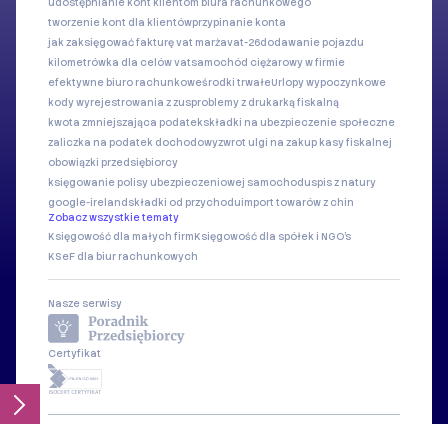
udostępnianie kont klientom biura rachunkowego
tworzenie kont dla klientów
przypinanie konta
jak zaksięgować fakturę vat marża
vat-26
dodawanie pojazdu
kilometrówka dla celów vat
samochód ciężarowy w firmie
efektywne biuro rachunkowe
środki trwałe
Urlopy wypoczynkowe
kody wyrejestrowania z zus
problemy z drukarką fiskalną
kwota zmniejszająca podatek
składki na ubezpieczenie społeczne
zaliczka na podatek dochodowy
zwrot ulgi na zakup kasy fiskalnej
obowiązki przedsiębiorcy
księgowanie polisy ubezpieczeniowej samochodu
spis z natury
google-ireland
składki od przychodu
import towarów z chin
Zobacz wszystkie tematy
Księgowość dla małych firm
Księgowość dla spółek i NGO's
KSeF dla biur rachunkowych
Nasze serwisy
Certyfikat
© Copyright 2006-2026 Web INnovative Software Sp. z o.o.